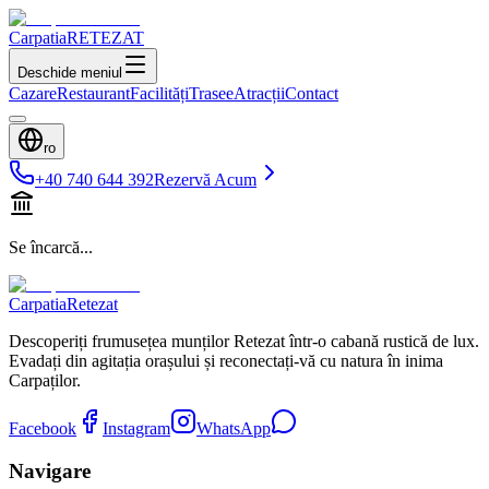
Carpatia
RETEZAT
Deschide meniul
Cazare
Restaurant
Facilități
Trasee
Atracții
Contact
ro
+40 740 644 392
Rezervă Acum
Se încarcă...
Carpatia
Retezat
Descoperiți frumusețea munților Retezat într-o cabană rustică de lux.
Evadați din agitația orașului și reconectați-vă cu natura în inima
Carpaților.
Facebook
Instagram
WhatsApp
Navigare