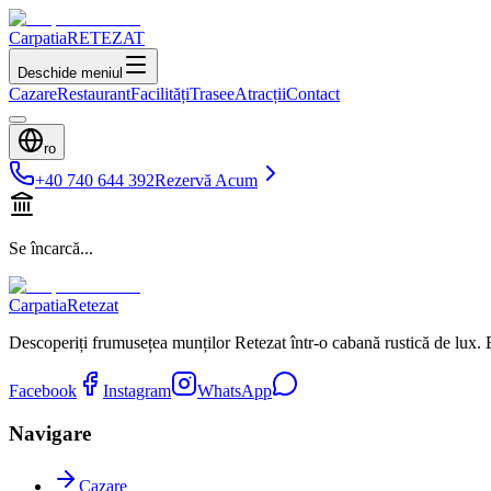
Carpatia
RETEZAT
Deschide meniul
Cazare
Restaurant
Facilități
Trasee
Atracții
Contact
ro
+40 740 644 392
Rezervă Acum
Se încarcă...
Carpatia
Retezat
Descoperiți frumusețea munților Retezat într-o cabană rustică de lux. Ev
Facebook
Instagram
WhatsApp
Navigare
Cazare